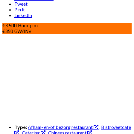
Tweet
Pin it
LinkedIn
€3.500 Huur p.m.
€350 GW/INV
Type:
Afhaal- en/of bezorg restaurant
,
Bistro/eetcafé
,
Catering
,
Chinees restaurant
,