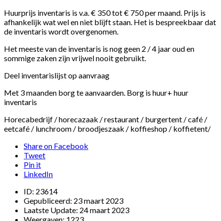
Huurprijs inventaris is v.a. € 350 tot € 750 per maand. Prijs is
afhankelijk wat wel en niet blijft staan. Het is bespreekbaar dat
de inventaris wordt overgenomen.
Het meeste van de inventaris is nog geen 2 / 4 jaar oud en
sommige zaken zijn vrijwel nooit gebruikt.
Deel inventarislijst op aanvraag
Met 3 maanden borg te aanvaarden. Borg is huur+ huur
inventaris
Horecabedrijf / horecazaak / restaurant / burgertent / café /
eetcafé / lunchroom / broodjeszaak / koffieshop / koffietent/
Share on Facebook
Tweet
Pin it
LinkedIn
ID:
23614
Gepubliceerd:
23 maart 2023
Laatste Update:
24 maart 2023
Weergaven:
1223