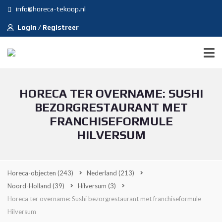
info@horeca-tekoop.nl
Login / Registreer
HORECA TER OVERNAME: SUSHI
BEZORGRESTAURANT MET
FRANCHISEFORMULE
HILVERSUM
Horeca-objecten
(243)
Nederland
(213)
Noord-Holland
(39)
Hilversum
(3)
Horeca ter overname: Sushi bezorgrestaurant met franchiseformule
Hilversum