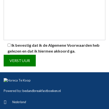
Ik bevestig dat ik de
Algemene Voorwaarden
heb
gelezen en dat ik hiermee akkoord ga.
A
l
t
Powered by:
bedandbreakfastboeken.nl
e
r
Nederland
n