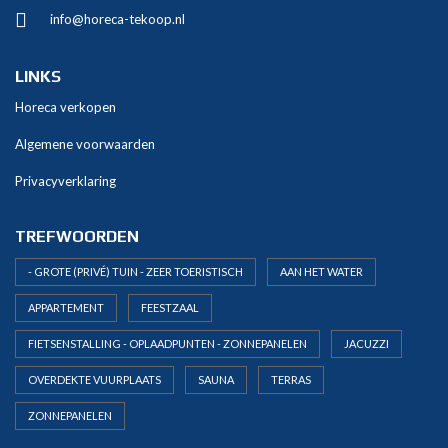
a
info@horeca-tekoop.nl
t
i
v
LINKS
e
Horeca verkopen
:
Algemene voorwaarden
Privacyverklaring
TREFWOORDEN
- GROTE (PRIVÉ) TUIN - ZEER TOERISTISCH
AAN HET WATER
APPARTEMENT
FEESTZAAL
FIETSENSTALLING - OPLAADPUNTEN - ZONNEPANELEN
JACUZZI
OVERDEKTE VUURPLAATS
SAUNA
TERRAS
ZONNEPANELEN