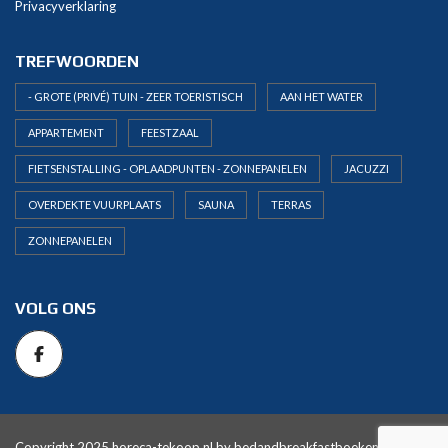
Privacyverklaring
TREFWOORDEN
- GROTE (PRIVÉ) TUIN - ZEER TOERISTISCH
AAN HET WATER
APPARTEMENT
FEESTZAAL
FIETSENSTALLING - OPLAADPUNTEN - ZONNEPANELEN
JACUZZI
OVERDEKTE VUURPLAATS
SAUNA
TERRAS
ZONNEPANELEN
VOLG ONS
Copyright 2025 horeca-tekoop.nl by
bedandbreakfastboeken.nl
. All