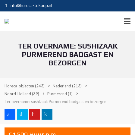
info@horeca-tekoop.nl
TER OVERNAME: SUSHIZAAK
PURMEREND BADGAST EN
BEZORGEN
Horeca-objecten
(243)
Nederland
(213)
Noord-Holland
(39)
Purmerend
(1)
Ter overname: sushizaak Purmerend badgast en bezorgen
€1.500 Huur p.m.