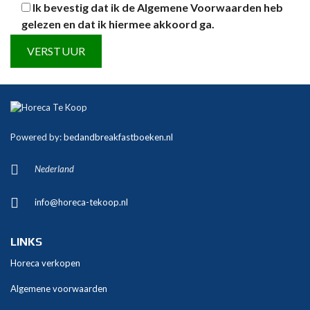
Ik bevestig dat ik de
Algemene Voorwaarden
heb
gelezen en dat ik hiermee akkoord ga.
A
l
t
Powered by:
bedandbreakfastboeken.nl
e
r
Nederland
n
a
info@horeca-tekoop.nl
t
i
v
LINKS
e
Horeca verkopen
:
Algemene voorwaarden