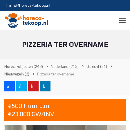
info@horeca-tekoop.nl
PIZZERIA TER OVERNAME
Horeca-objecten
(243)
Nederland
(213)
Utrecht
(21)
Nieuwegein
(2)
Pizzeria ter overname
€500 Huur p.m.
€23.000 GW/INV