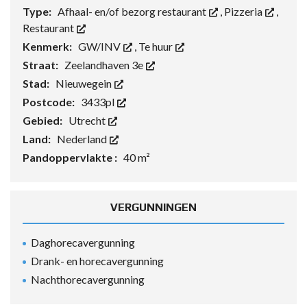
Type:
Afhaal- en/of bezorg restaurant
,
Pizzeria
,
Restaurant
Kenmerk:
GW/INV
,
Te huur
Straat:
Zeelandhaven 3e
Stad:
Nieuwegein
Postcode:
3433pl
Gebied:
Utrecht
Land:
Nederland
Pandoppervlakte :
40 m²
VERGUNNINGEN
Daghorecavergunning
Drank- en horecavergunning
Nachthorecavergunning