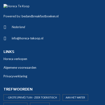
A
l
t
Powered by:
bedandbreakfastboeken.nl
e
r
Nederland
n
a
info@horeca-tekoop.nl
t
i
v
LINKS
e
Horeca verkopen
:
Algemene voorwaarden
Privacyverklaring
TREFWOORDEN
- GROTE (PRIVÉ) TUIN - ZEER TOERISTISCH
AAN HET WATER