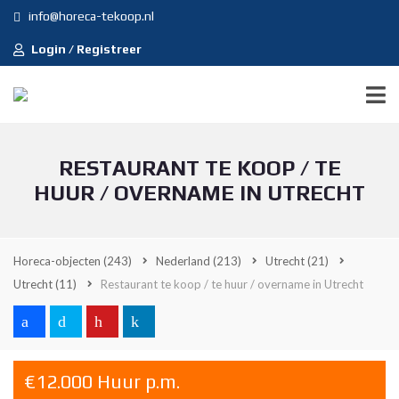
info@horeca-tekoop.nl
Login / Registreer
RESTAURANT TE KOOP / TE
HUUR / OVERNAME IN UTRECHT
Horeca-objecten
(243)
Nederland
(213)
Utrecht
(21)
Utrecht
(11)
Restaurant te koop / te huur / overname in Utrecht
€12.000 Huur p.m.