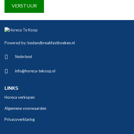
A
l
t
Powered by:
bedandbreakfastboeken.nl
e
r
Nederland
n
a
info@horeca-tekoop.nl
t
i
v
LINKS
e
Horeca verkopen
:
Algemene voorwaarden
Privacyverklaring