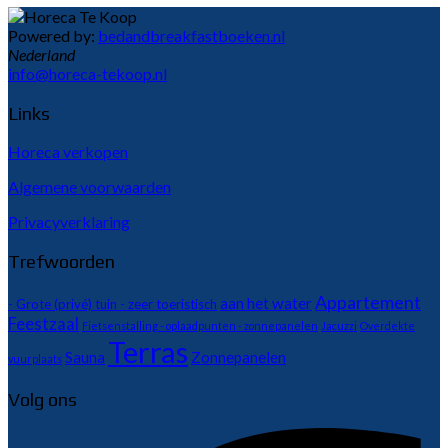
Powered by:
bedandbreakfastboeken.nl
Nederland
info@horeca-tekoop.nl
Links
Horeca verkopen
Algemene voorwaarden
Privacyverklaring
Trefwoorden
Appartement
aan het water
- Grote (privé) tuin - zeer toeristisch
Feestzaal
Fietsenstalling - oplaadpunten - zonnepanelen
Jacuzzi
Overdekte
Terras
Sauna
Zonnepanelen
vuurplaats
Volg ons