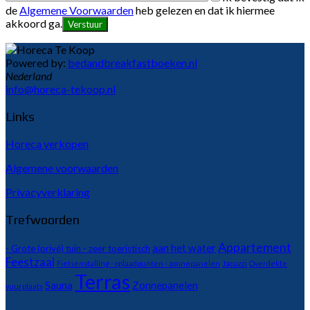
de
Algemene Voorwaarden
heb gelezen en dat ik hiermee
akkoord ga.
Powered by:
bedandbreakfastboeken.nl
Nederland
info@horeca-tekoop.nl
Links
Horeca verkopen
Algemene voorwaarden
Privacyverklaring
Trefwoorden
Appartement
aan het water
- Grote (privé) tuin - zeer toeristisch
Feestzaal
Fietsenstalling - oplaadpunten - zonnepanelen
Jacuzzi
Overdekte
Terras
Sauna
Zonnepanelen
vuurplaats