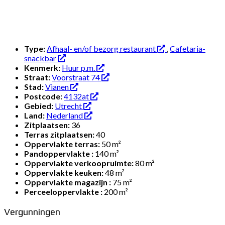
Type:
Afhaal- en/of bezorg restaurant
,
Cafetaria-
snackbar
Kenmerk:
Huur p.m.
Straat:
Voorstraat 74
Stad:
Vianen
Postcode:
4132at
Gebied:
Utrecht
Land:
Nederland
Zitplaatsen:
36
Terras zitplaatsen:
40
Oppervlakte terras:
50 m²
Pandoppervlakte :
140 m²
Oppervlakte verkoopruimte:
80 m²
Oppervlakte keuken:
48 m²
Oppervlakte magazijn :
75 m²
Perceeloppervlakte :
200 m²
Vergunningen