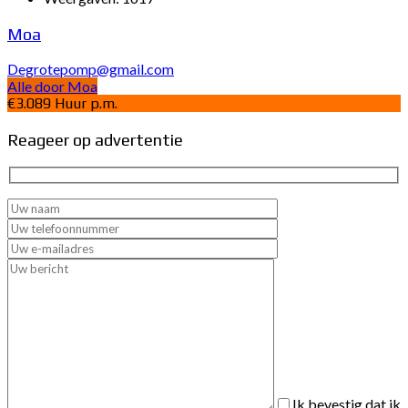
Moa
Degrotepomp@gmail.com
Alle door Moa
€3.089 Huur p.m.
Reageer op advertentie
Ik bevestig dat ik