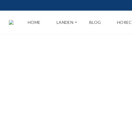
HOME
LANDEN
BLOG
HOREC
N
E
D
E
R
L
A
N
D
B
E
L
G
I
Ë