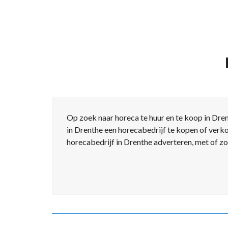
E
U
R
O
P
A
Op zoek naar horeca te huur en te koop in Dre
in Drenthe een horecabedrijf te kopen of verko
horecabedrijf in Drenthe adverteren, met of z