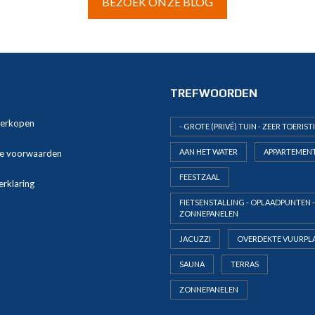
BEZOEK ONZE BLOG
TREFWOORDEN
verkopen
- GROTE (PRIVÉ) TUIN - ZEER TOERIST
AAN HET WATER
APPARTEMEN
e voorwaarden
FEESTZAAL
erklaring
FIETSENSTALLING - OPLAADPUNTEN -
ZONNEPANELEN
JACUZZI
OVERDEKTE VUURPL
SAUNA
TERRAS
ZONNEPANELEN