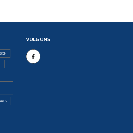
VOLG ONS
ISCH
T
AATS