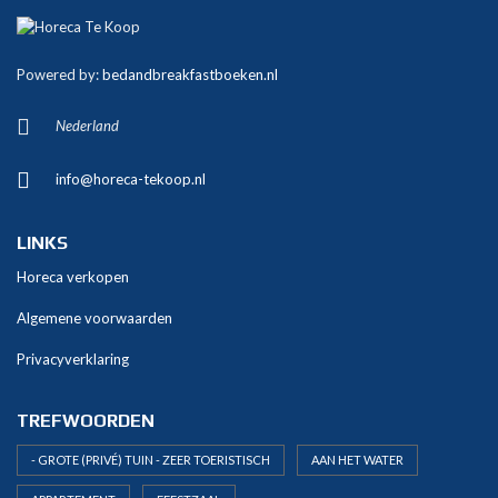
A
l
t
Powered by:
bedandbreakfastboeken.nl
e
r
Nederland
n
a
info@horeca-tekoop.nl
t
i
v
LINKS
e
Horeca verkopen
:
Algemene voorwaarden
Privacyverklaring
TREFWOORDEN
- GROTE (PRIVÉ) TUIN - ZEER TOERISTISCH
AAN HET WATER