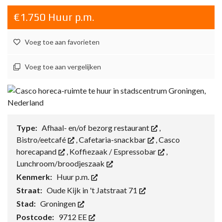
€1.750 Huur p.m.
Voeg toe aan favorieten
Voeg toe aan vergelijken
Type:
Afhaal- en/of bezorg restaurant
,
Bistro/eetcafé
,
Cafetaria-snackbar
,
Casco
horecapand
,
Koffiezaak / Espressobar
,
Lunchroom/broodjeszaak
Kenmerk:
Huur p.m.
Straat:
Oude Kijk in 't Jatstraat 71
Stad:
Groningen
Postcode:
9712 EE