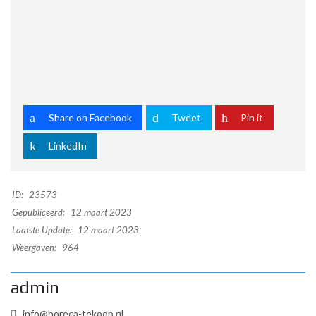
Share on Facebook
Tweet
Pin it
LinkedIn
ID:
23573
Gepubliceerd:
12 maart 2023
Laatste Update:
12 maart 2023
Weergaven:
964
admin
info@horeca-tekoop.nl