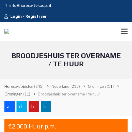
info@horeca-tekoop.nl
Login / Registreer
BROODJESHUIS TER OVERNAME
/ TE HUUR
Horeca-objecten
(243)
Nederland
(213)
Groningen
(11)
Groningen
(11)
Broodjeshuis ter overname / te huur
€2.000 Huur p.m.