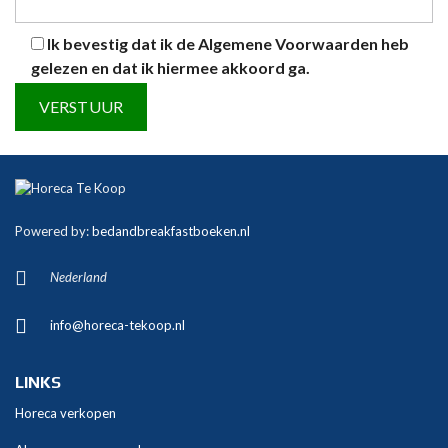
Ik bevestig dat ik de
Algemene Voorwaarden
heb
gelezen en dat ik hiermee akkoord ga.
A
l
t
Powered by:
bedandbreakfastboeken.nl
e
r
Nederland
n
a
info@horeca-tekoop.nl
t
i
v
LINKS
e
Horeca verkopen
: