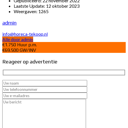
Gepubliceerd:
22 november 2022
Laatste Update:
12 oktober 2023
Weergaven:
1265
admin
info@horeca-tekoop.nl
Alle door admin
€1.750 Huur p.m.
€69.500 GW/INV
Reageer op advertentie