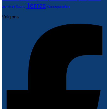
Terras
Sauna
Zonnepanelen
vuurplaats
Volg ons