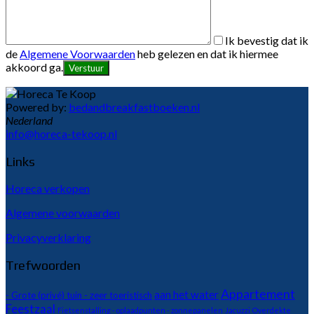
Ik bevestig dat ik
de
Algemene Voorwaarden
heb gelezen en dat ik hiermee
akkoord ga.
Powered by:
bedandbreakfastboeken.nl
Nederland
info@horeca-tekoop.nl
Links
Horeca verkopen
Algemene voorwaarden
Privacyverklaring
Trefwoorden
Appartement
aan het water
- Grote (privé) tuin - zeer toeristisch
Feestzaal
Fietsenstalling - oplaadpunten - zonnepanelen
Jacuzzi
Overdekte