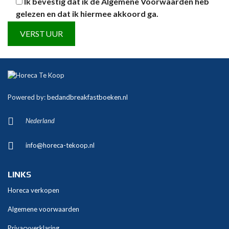
Ik bevestig dat ik de
Algemene Voorwaarden
heb
gelezen en dat ik hiermee akkoord ga.
A
l
t
Powered by:
bedandbreakfastboeken.nl
e
r
Nederland
n
a
info@horeca-tekoop.nl
t
i
v
LINKS
e
Horeca verkopen
:
Algemene voorwaarden
Privacyverklaring